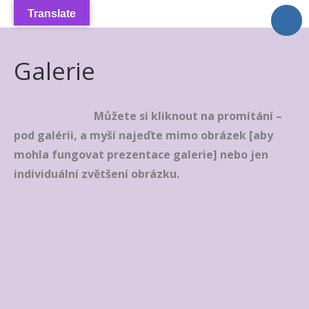
Translate
+++++++++++ Úvodní
stránka
Galerie
Galerie
O Autorovi
Můžete si kliknout na promítání –
kontakt
pod galérii, a myší najeďte mimo obrázek [aby
Výstavy
mohla fungovat prezentace galerie] nebo jen
GDPR
individuální zvětšení obrázku.