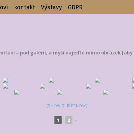
ovi
kontakt
Výstavy
GDPR
pod galérii, a myší najeďte mimo obrázek [aby mo
[SHOW SLIDESHOW]
1
2
►