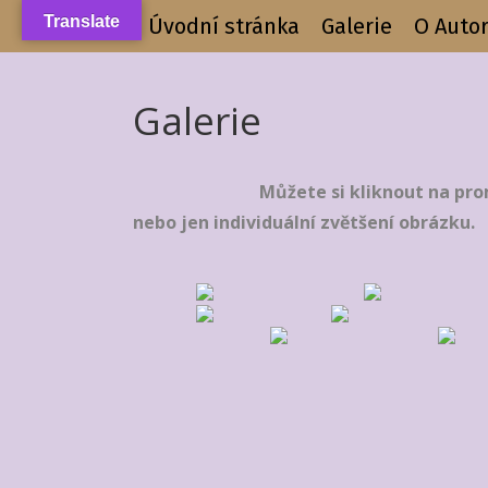
Translate
+++++++++++ Úvodní stránka
Galerie
O Autor
Galerie
Můžete si kliknout na promítání – 
nebo jen individuální zvětšení obrázku.